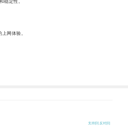
和稳定性。
的上网体验。
支持
[0]
反对
[0]