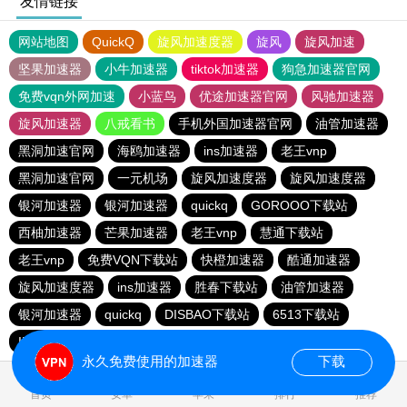
友情链接
网站地图
QuickQ
旋风加速度器
旋风
旋风加速
坚果加速器
小牛加速器
tiktok加速器
狗急加速器官网
免费vqn外网加速
小蓝鸟
优途加速器官网
风驰加速器
旋风加速器
八戒看书
手机外国加速器官网
油管加速器
黑洞加速官网
海鸥加速器
ins加速器
老王vnp
黑洞加速官网
一元机场
旋风加速度器
旋风加速度器
银河加速器
银河加速器
quickq
GOROOO下载站
西柚加速器
芒果加速器
老王vnp
慧通下载站
老王vnp
免费VQN下载站
快橙加速器
酷通加速器
旋风加速度器
ins加速器
胜春下载站
油管加速器
银河加速器
quickq
DISBAO下载站
6513下载站
INS下载站
快橙加速器
银河加速器
quickq
永久免费使用的加速器
下载
0.089804s
首页
安卓
苹果
排行
推荐