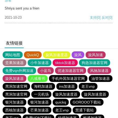
游客
Shriya sent you a frien
2021-10-23
支持
[0]
反对
[0]
友情链接
网站地图
QuickQ
旋风加速度器
旋风
旋风加速
坚果加速器
小牛加速器
tiktok加速器
狗急加速器官网
免费vqn外网加速
小蓝鸟
优途加速器官网
风驰加速器
旋风加速器
八戒看书
手机外国加速器官网
油管加速器
黑洞加速官网
海鸥加速器
ins加速器
老王vnp
黑洞加速官网
一元机场
旋风加速度器
旋风加速度器
银河加速器
银河加速器
quickq
GOROOO下载站
西柚加速器
芒果加速器
老王vnp
慧通下载站