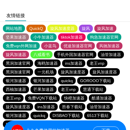
友情链接
网站地图
QuickQ
旋风加速度器
旋风
旋风加速
坚果加速器
小牛加速器
tiktok加速器
狗急加速器官网
免费vqn外网加速
小蓝鸟
优途加速器官网
风驰加速器
旋风加速器
八戒看书
手机外国加速器官网
油管加速器
黑洞加速官网
海鸥加速器
ins加速器
老王vnp
黑洞加速官网
一元机场
旋风加速度器
旋风加速度器
银河加速器
银河加速器
quickq
GOROOO下载站
西柚加速器
芒果加速器
老王vnp
慧通下载站
老王vnp
免费VQN下载站
快橙加速器
酷通加速器
旋风加速度器
ins加速器
胜春下载站
油管加速器
银河加速器
quickq
DISBAO下载站
6513下载站
INS下载站
快橙加速器
银河加速器
quickq