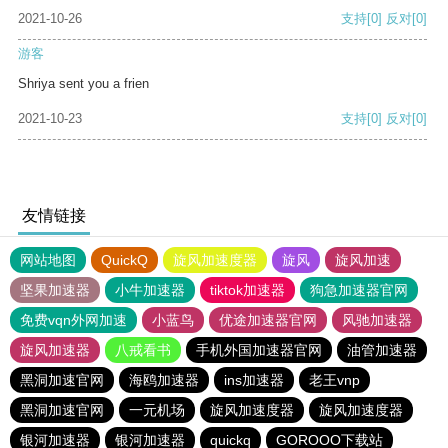
2021-10-26
支持
[0]
反对
[0]
游客
Shriya sent you a frien
2021-10-23
支持
[0]
反对
[0]
友情链接
网站地图
QuickQ
旋风加速度器
旋风
旋风加速
坚果加速器
小牛加速器
tiktok加速器
狗急加速器官网
免费vqn外网加速
小蓝鸟
优途加速器官网
风驰加速器
旋风加速器
八戒看书
手机外国加速器官网
油管加速器
黑洞加速官网
海鸥加速器
ins加速器
老王vnp
黑洞加速官网
一元机场
旋风加速度器
旋风加速度器
银河加速器
银河加速器
quickq
GOROOO下载站