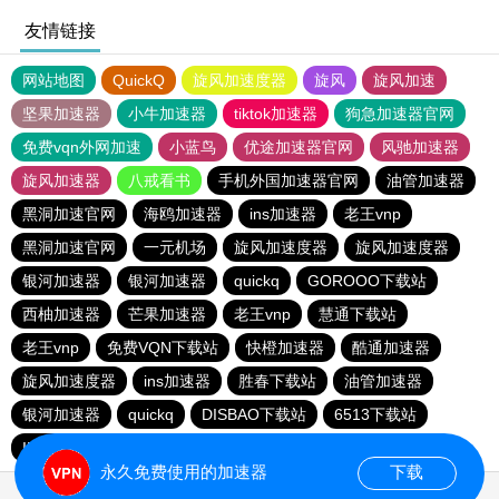
友情链接
网站地图
QuickQ
旋风加速度器
旋风
旋风加速
坚果加速器
小牛加速器
tiktok加速器
狗急加速器官网
免费vqn外网加速
小蓝鸟
优途加速器官网
风驰加速器
旋风加速器
八戒看书
手机外国加速器官网
油管加速器
黑洞加速官网
海鸥加速器
ins加速器
老王vnp
黑洞加速官网
一元机场
旋风加速度器
旋风加速度器
银河加速器
银河加速器
quickq
GOROOO下载站
西柚加速器
芒果加速器
老王vnp
慧通下载站
老王vnp
免费VQN下载站
快橙加速器
酷通加速器
旋风加速度器
ins加速器
胜春下载站
油管加速器
银河加速器
quickq
DISBAO下载站
6513下载站
INS下载站
快橙加速器
银河加速器
quickq
永久免费使用的加速器
下载